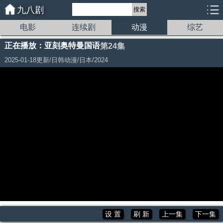
九八剧
搜索
电影
连续剧
动漫
综艺
正在播放：亚刻奥特曼国语
第24集
2025-01-18更新/日韩动漫/日本/2024
>>>友情推荐下载【谷歌浏览器】 访问本站播放更流畅！<<<<
设 置
刷 新
上一集
下一集