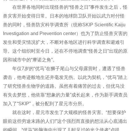
在世界各地同时出现怪兽的“怪兽之日”事件发生之后，怪
兽灾害开始变得日常。日本的地球防卫队开始以武力对付怪
兽的同时，怪兽防灾科学调查所（统称SKIP Scientific Kaiju
Investigation and Prevention center）也为了防止怪兽灾害的
发生和受灾情况扩大，不断对各地区进行科学调查和避难引
导。这个组织时至今日，还在不停地调查“怪兽之日”出现的原
因和城市中的“摩诺之角”。
年仅7岁的“优马”在狮子尾山与父母露营时，遭遇了怪兽
袭击，他奇迹般地生还并毫发无伤。以此为契机，“优马”踏上
了研究怪兽生物学的道路。虽然有着痛苦的过去，但优马没
有失去梦想，他依靠“想象的力量”成长起来，作为新手调查员
加入了“SKIP”，被分配到了星元市分所。
就在这时，星元市发生了大规模的怪兽灾害。“想要保护
眼前这些穷途末路的人们!”这个强烈而直接的想法从心底涌出
的瞬间，“优马”的脑海中出现了儿时见过的光之使者“卢提