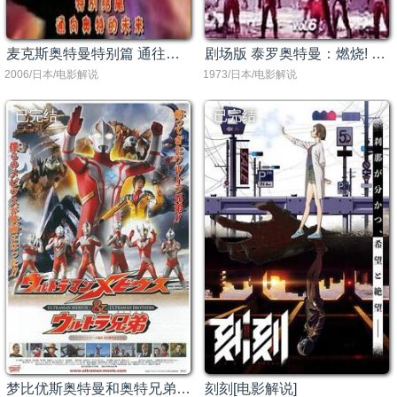
麦克斯奥特曼特别篇 通往奥特的未来[电影解说]
剧场版 泰罗奥特曼：燃烧! 奥特6兄弟[电影解说]
2006/日本/电影解说
1973/日本/电影解说
已完结
已完结
梦比优斯奥特曼和奥特兄弟[电影解说]
刻刻[电影解说]