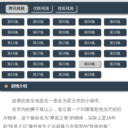
腾讯视频
优酷视频
搜狐视频
第01集
第02集
第03集
第04集
第05集
第06集
第07集
第08集
第09集
第10集
第11集
第12集
第13集
第14集
第15集
第16集
第17集
第18集
第19集
第20集
第21集
第22集
第23集
第24集
第25集
第26集
第27集
第28集
第29集
剧情介绍
故事的发生地是在一座名为星元市的小城市。
在市内的狮子尾山上，耸立着一个闪耀着彩色光芒的巨
大物体，这个被命名为“摩诺之角”的物体，实际上是16年
前“怪兽之日”事件发生之后就矗立在那里的“怪兽的角”。