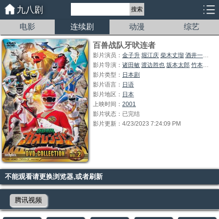
九八剧
搜索
电影
连续剧
动漫
综艺
百兽战队牙吠连者
影片演员：
金子升
堀江庆
柴木丈瑠
酒井一圭
竹
影片导演：
诸田敏
渡边胜也
坂本太郎
竹本升
中
影片类型：
日本剧
影片语言：
日语
影片地区：
日本
上映时间：
2001
影片状态：已完结
影片更新：4/23/2023 7:24:09 PM
不能观看请更换浏览器,或者刷新
腾讯视频