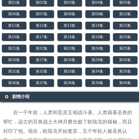
第01集
第02集
第03集
第04集
第05集
第06集
第07集
第08集
第09集
第10集
第11集
第12集
第13集
第14集
第15集
第16集
第17集
第18集
第19集
第20集
第21集
第22集
第23集
第24集
第25集
第26集
第27集
第28集
第29集
第30集
第31集
第32集
第33集
第34集
第35集
第36集
第37集
第38集
第39集
第40集
第41集
第42集
第43集
第44集
第45集
剧情介绍
第46集
第47集
第48集
第49集
第50集
在一千年前，人类和恶灵互相战斗著。人类藉著圣兽的
第51集
帮忙，远古的百兽战士大神月磨击败了欧陆克的领袖，而且
封印了他。现在，欧陆克开始复苏，五个年轻人被圣兽认