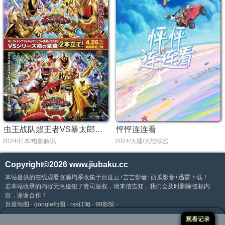
虫王战队超王者VS暴太郎战队咚兄弟[电影解说]
怦怦连连看
2024/日本/电影解说
2024/大陆/大陆综艺
Copyright©2026
www.jiubaku.cc
本站提供的在线观看资源均系收集于百度云+吉吉影音+西瓜影音+迅雷下载！
若本站收录的内容无意侵犯了贵司版权，请来信告知，我们会及时删除侵权内
容，谢谢合作！
百度地图
·
google地图
·
rss订阅
· 98影院 ·
观看记录