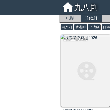
九八剧
电影
连续剧
国产剧
香港剧
台湾剧
日本
更新至第04集