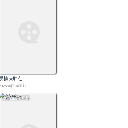
爱情决胜点
2026/泰国/泰国剧
更新至第02集