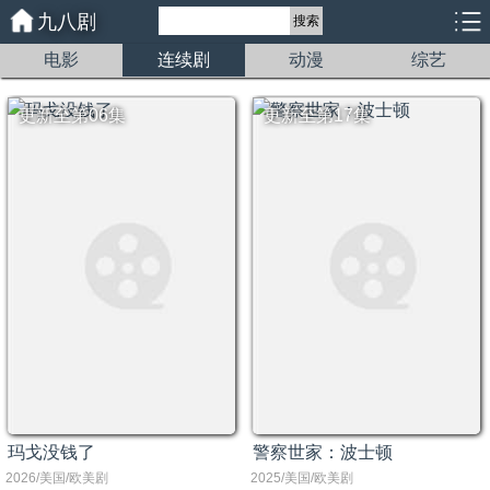
九八剧
搜索
电影
连续剧
动漫
综艺
更新至第06集
更新至第17集
玛戈没钱了
警察世家：波士顿
2026/美国/欧美剧
2025/美国/欧美剧