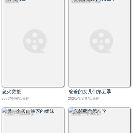
已完结
更新至第05集
怒火救援
爸爸的女儿们第五季
2026/美国/欧美剧
2026/俄罗斯/欧美剧
更新至第10集
更新至第18集