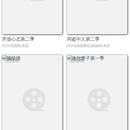
开放心态第二季
同盗中人第二季
2025/美国/欧美剧
2025(德国网络)/德国/欧美剧
已完结
已完结