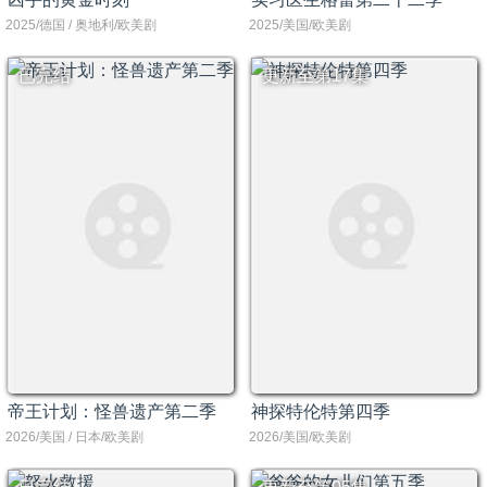
2025/德国 / 奥地利/欧美剧
2025/美国/欧美剧
已完结
更新至第17集
帝王计划：怪兽遗产第二季
神探特伦特第四季
2026/美国 / 日本/欧美剧
2026/美国/欧美剧