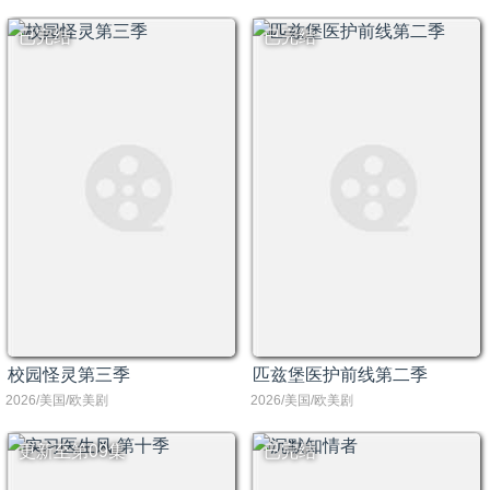
已完结
已完结
校园怪灵第三季
匹兹堡医护前线第二季
2026/美国/欧美剧
2026/美国/欧美剧
更新至第09集
已完结