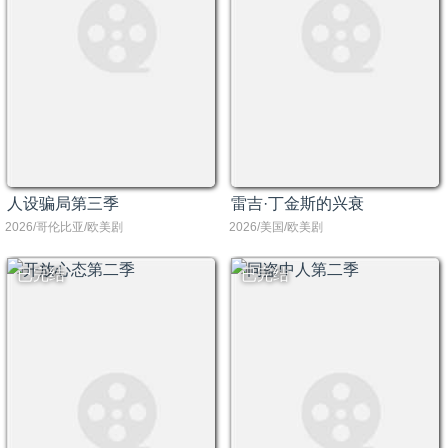
人设骗局第三季
雷吉·丁金斯的兴衰
2026/哥伦比亚/欧美剧
2026/美国/欧美剧
已完结
已完结