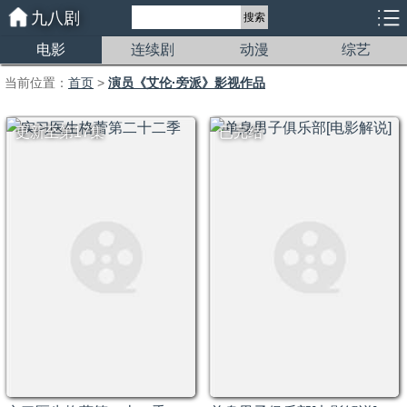
九八剧
搜索
电影
连续剧
动漫
综艺
当前位置：
首页
>
演员《艾伦·旁派》影视作品
更新至第17集
已完结