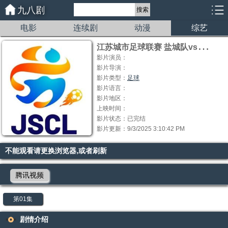
九八剧
搜索
电影
连续剧
动漫
综艺
江
苏城市足球联赛 盐城队vs无锡队20250830
影片演员：
影片导演：
影片类型：
足球
影片语言：
影片地区：
上映时间：
影片状态：已完结
影片更新：9/3/2025 3:10:42 PM
不能观看请更换浏览器,或者刷新
腾讯视频
第01集
剧情介绍