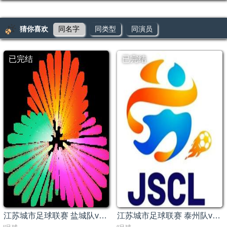
猜你喜欢
同名字
同类型
同演员
已完结
已完结
江苏城市足球联赛 盐城队vs镇江队20250628
江苏城市足球联赛 泰州队vs常州队20250830