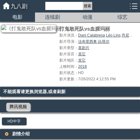
九八剧
搜索
电影
连续剧
动漫
综艺
打鬼敢死队vs血腥玛丽
影片演员：
Dani Calabresa
Léo Lins
丹尼尔·真蒂利
影片导演：
法布里西奥·比塔尔
影片类型：
喜剧片
影片语言：
其它
影片地区：
其它
上映时间：
2018
影片状态：HD
影片更新：7/26/2022 4:12:55 PM
不能观看请更换浏览器,或者刷新
腾讯视频
HD中字
剧情介绍