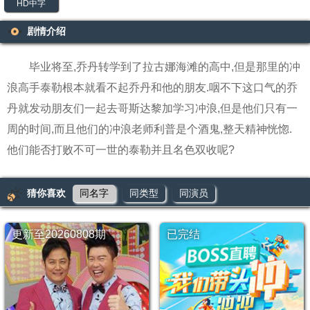
HD中字
剧情介绍
毕业将至,乔丹转学到了拉古娜海滩的高中,但是那里的冲
浪高手泰勒根本就看不起乔丹和他的朋友.咽不下这口气的乔
丹就发动朋友们一起去哥斯达黎加学习冲浪,但是他们只有一
周的时间,而且他们的冲浪老师利普是个酒鬼,整天精神恍惚.
他们能否打败不可一世的泰勒并且名色双收呢?
猜你喜欢
同名字
同类型
同演员
更新至20260808期
已完结