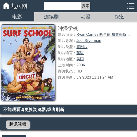
九八剧
搜索
电影
连续剧
动漫
综艺
冲浪学校
影片演员：
Ryan Carnes
哈兰德·威莱姆斯 Harland Williams
影片导演：
Joel Silverman
影片类型：
喜剧片
影片语言：
英语
影片地区：
美国
上映时间：
2006
影片状态：HD
影片更新：3/9/2023 11:11:24 AM
不能观看请更换浏览器,或者刷新
腾讯视频