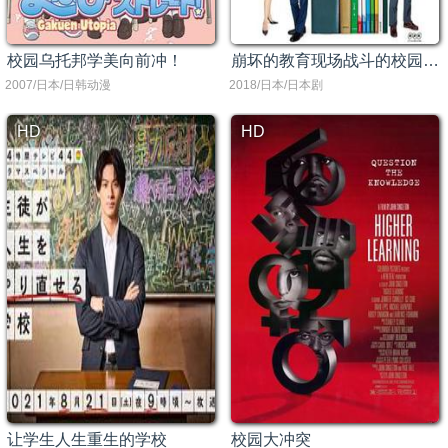
校园乌托邦学美向前冲！
崩坏的教育现场战斗的校园律师 やけに弁の立つ弁護士が学校でほえる
2007/日本/日韩动漫
2018/日本/日本剧
HD
HD
让学生人生重生的学校
校园大冲突