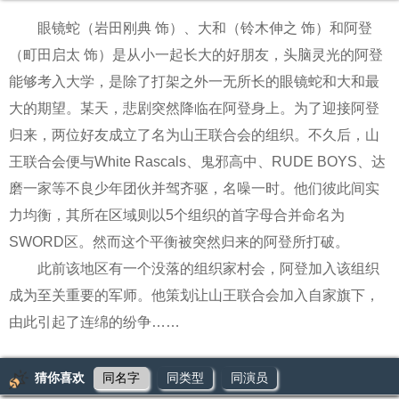
眼镜蛇（岩田刚典 饰）、大和（铃木伸之 饰）和阿登
（町田启太 饰）是从小一起长大的好朋友，头脑灵光的阿登
能够考入大学，是除了打架之外一无所长的眼镜蛇和大和最
大的期望。某天，悲剧突然降临在阿登身上。为了迎接阿登
归来，两位好友成立了名为山王联合会的组织。不久后，山
王联合会便与White Rascals、鬼邪高中、RUDE BOYS、达
磨一家等不良少年团伙并驾齐驱，名噪一时。他们彼此间实
力均衡，其所在区域则以5个组织的首字母合并命名为
SWORD区。然而这个平衡被突然归来的阿登所打破。
此前该地区有一个没落的组织家村会，阿登加入该组织
成为至关重要的军师。他策划让山王联合会加入自家旗下，
由此引起了连绵的纷争……
猜你喜欢
同名字
同类型
同演员