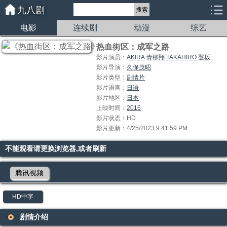
九八剧
搜索
电影
连续剧
动漫
综艺
热血街区：成军之路
影片演员：
AKIRA
青柳翔
TAKAHIRO
登坂広臣
影片导演：
久保茂昭
影片类型：
剧情片
影片语言：
日语
影片地区：
日本
上映时间：
2016
影片状态：HD
影片更新：4/25/2023 9:41:59 PM
不能观看请更换浏览器,或者刷新
腾讯视频
HD中字
剧情介绍