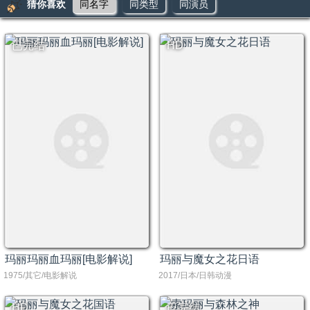
猜你喜欢
同名字
同类型
同演员
已完结
HD
玛丽玛丽血玛丽[电影解说]
玛丽与魔女之花日语
1975/其它/电影解说
2017/日本/日韩动漫
HD
已完结