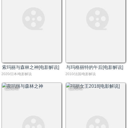
索玛丽与森林之神[电影解说]
与玛格丽特的午后[电影解说]
2020/日本/电影解说
2010/法国/电影解说
已完结
已完结