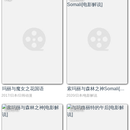
玛丽与魔女之花国语
索玛丽与森林之神Somali[电影解说]
2017/日本/日韩动漫
2020/日本/电影解说
已完结
已完结