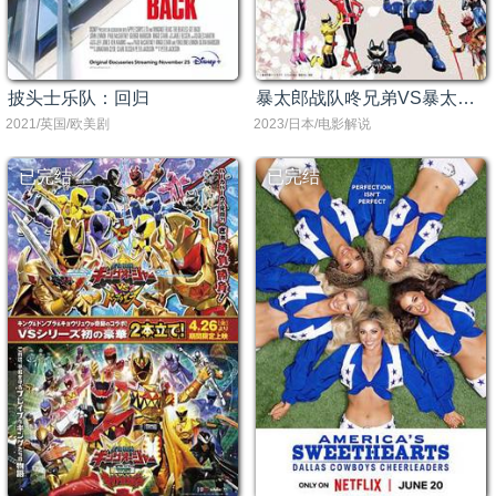
披头士乐队：回归
暴太郎战队咚兄弟VS暴太郎战队盖饭组[电影解说]
2021/英国/欧美剧
2023/日本/电影解说
已完结
已完结