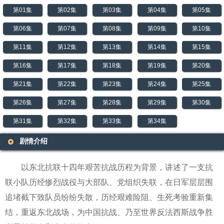
第01集
第02集
第03集
第04集
第05集
第06集
第07集
第08集
第09集
第10集
第11集
第12集
第13集
第14集
第15集
第16集
第17集
第18集
第19集
第20集
第21集
第22集
第23集
第24集
第25集
第26集
第27集
第28集
第29集
第30集
第31集
第32集
第33集
第34集
剧情介绍
以东北抗联十四年艰苦抗战历程为背景，讲述了一支抗
联小队历经惨烈战役与大部队、党组织失联，在日军层层围
追堵截下致队员纷纷失散，历经艰难险阻、生死考验重新集
结，重返东北战场，为中国抗战、乃至世界反法西斯战争胜