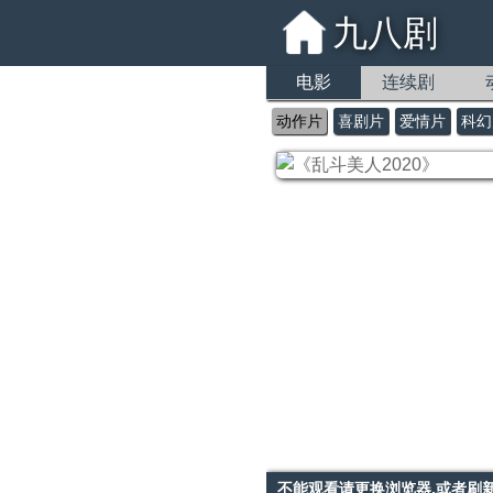
九八剧
电影
连续剧
动作片
喜剧片
爱情片
科幻
不能观看请更换浏览器,或者刷