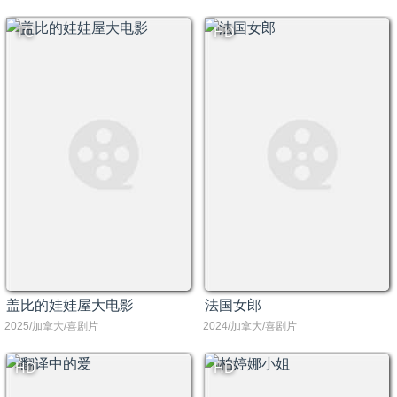
TC
HD
盖比的娃娃屋大电影
法国女郎
2025/加拿大/喜剧片
2024/加拿大/喜剧片
HD
HD