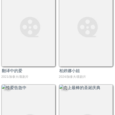
翻译中的爱
柏婷娜小姐
2021/加拿大/喜剧片
2024/加拿大/喜剧片
HD
HD