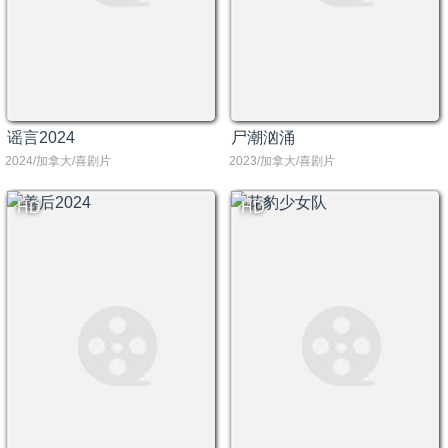
谣言2024
尸潮汹涌
2024/加拿大/喜剧片
2023/加拿大/喜剧片
HD
HD