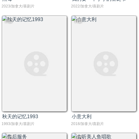
2023/加拿大/喜剧片
2022/加拿大/喜剧片
HD
HD
秋天的记忆1993
小意大利
1993/加拿大/喜剧片
2018/加拿大/喜剧片
HD
HD