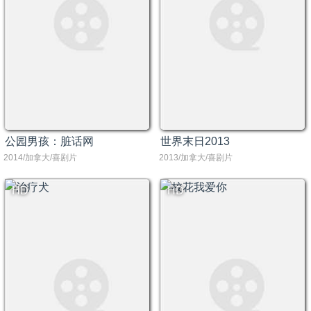
公园男孩：脏话网
世界末日2013
2014/加拿大/喜剧片
2013/加拿大/喜剧片
HD
HD