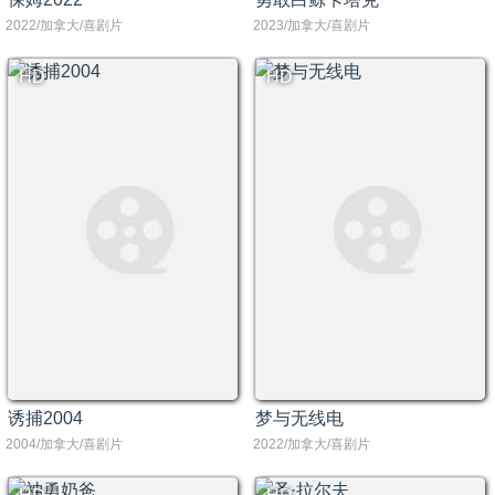
2022/加拿大/喜剧片
2023/加拿大/喜剧片
HD
HD
诱捕2004
梦与无线电
2004/加拿大/喜剧片
2022/加拿大/喜剧片