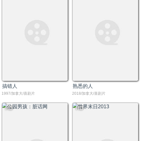
搞错人
熟悉的人
1997/加拿大/喜剧片
2018/加拿大/喜剧片
HD
HD